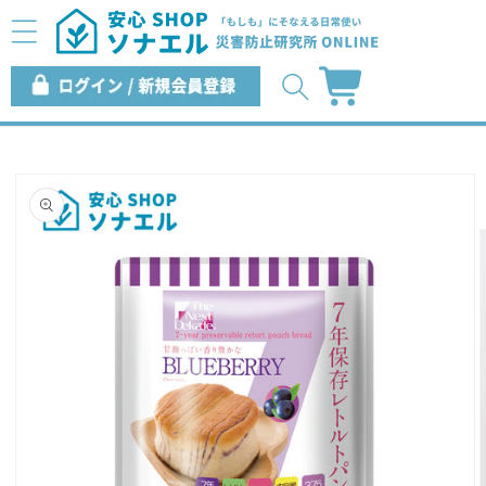
コンテ
ンツに
進む
ロ
カ
グ
ー
イ
ト
ン
商品情
報にス
キップ