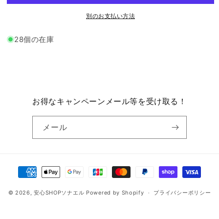
ル
ル
ト
ト
別のお支払い方法
パ
パ
ン
ン
28個の在庫
ブ
ブ
ル
ル
ー
ー
ベ
ベ
リ
リ
お得なキャンペーンメール等を受け取る！
ー
ー
耐
耐
メール
温
温
度
度
域
域
決
（-20℃
（-20℃
～
～
済
80℃）
80℃）
© 2026,
安心SHOPソナエル
Powered by Shopify
方
プライバシーポリシー
車
車
法
内
内