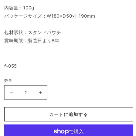
内容量：100g
パッケージサイズ：W180×D50×H190mm
包材形状：スタンドパウチ
賞味期限：製造日より8年
f-055
数量
7
7
年
年
保
保
カートに追加する
存
存
レ
レ
ト
ト