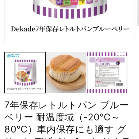
モ
ー
ダ
ル
で
メ
デ
(
ィ
ア
(1)
を
7年保存レトルトパン ブルー
開
く
ベリー 耐温度域（-20℃～
80℃）車内保存にも適す グ