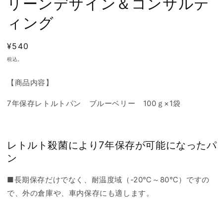
リーンデザイン＆コンサルテ
ィング
通
¥540
常
税込。
価
格
【商品内容】
7年保存レトルトパン ブルーベリー 100ｇ×1袋
レトルト殺菌により7年保存が可能になったパ
ン
■長期保存だけでなく、耐温度域（-20℃～80℃）ですの
で、外の倉庫や、車内保存にも適します。