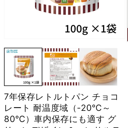
モ
ー
ダ
ル
で
メ
デ
ィ
ア
(1)
(
を
7年保存レトルトパン チョコ
開
く
レート 耐温度域（-20℃～
80℃）車内保存にも適す グ