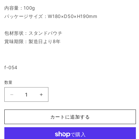
内容量：100g
パッケージサイズ：W180×D50×H190mm
包材形状：スタンドパウチ
賞味期限：製造日より8年
f-054
数量
7
7
年
年
保
保
カートに追加する
存
存
レ
レ
ト
ト