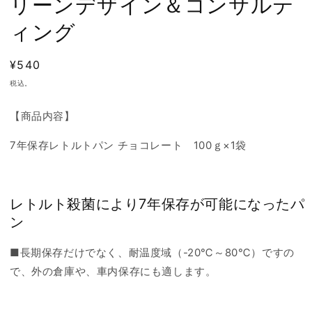
リーンデザイン＆コンサルテ
ィング
通
¥540
常
税込。
価
格
【商品内容】
7年保存レトルトパン チョコレート 100ｇ×1袋
レトルト殺菌により7年保存が可能になったパ
ン
■長期保存だけでなく、耐温度域（-20℃～80℃）ですの
で、外の倉庫や、車内保存にも適します。