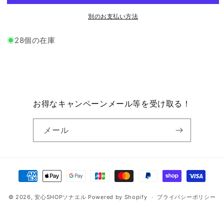
ル
ル
ト
ト
別のお支払い方法
パ
パ
ン
ン
28個の在庫
チ
チ
ョ
ョ
コ
コ
レ
レ
ー
ー
お得なキャンペーンメール等を受け取る！
ト
ト
耐
耐
メール
温
温
度
度
域
域
決
（-20℃
（-20℃
～
～
済
80℃）
80℃）
© 2026,
安心SHOPソナエル
Powered by Shopify
方
プライバシーポリシー
車
車
法
内
内