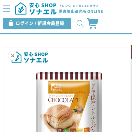
コンテ
ンツに
進む
ロ
カ
グ
ー
イ
ト
ン
商品情
報にス
キップ