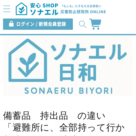
コンテ
ンツに
進む
ロ
カ
グ
ー
イ
ト
ン
備蓄品 持出品 の違い
「避難所に、全部持って行か